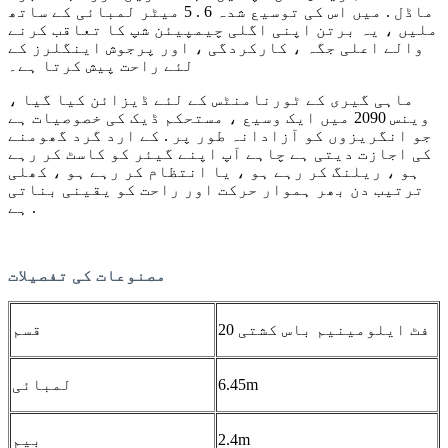
ماڈل . میں اس کی توسیع شدہ 6 . 5 میٹر لمبائی کے ساتھ
ملیں ، یہ برتن اپنی اگلی چیمپیئن شپ کا تعاقب کرنے
والے اعلی جگہ ، کارکردگی ، اور پرجوش اینگلرز کے
لئے راحت پیش کرتا ہے۔
ماہی گیری کے ٹورنامنٹس کے لئے ڈیزائن کیا گیا ،
وینس 2090 میں ایک وسیع ، مستحکم ڈیک کی خصوصیات ہے
جو انگریزوں کو آزادانہ طور پر . کے ارد گرد گھومنے
کی اجازت دیتی ہے چاہے آپ اپنے گیئر کو کاسٹ کر رہے
ہو ، ریلنگ کر رہے ہو ، یا انتظام کر رہے ہو ، کھلی
ترتیب دن بھر ہموار حرکت اور راحت کو یقینی بناتی
ہے .
مصنوعات کی تفصیلات
20 فٹ ایلومینیم باس کشتی
قسم
6.45m
لمبائی
2.4m
بیم