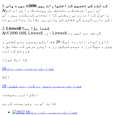
میرے پاس v2090 کے لئے کس تخصیص کے اختیارات ہیں
1.
آپ ایوا فرشنگ ، مختلف ہل پینٹنگ ، ایل ای ڈی
A:
ماحول کے اندرونی روشنی کا انتخاب کرسکتے ہیں . آپ
کی ماہی گیری کی کشتی کو پانی پر بقایا بناتے ہوئے .
Livewell کتنا بڑا ہے؟
2.
V2090 160L Livewell اور Livewell گردش . سے لیس ہے
A:
ڈاؤن لوڈ، اتارنا ٹیگ: 20 فٹ ایلومینیم باس کشتی ،
چین ، سپلائرز ، مینوفیکچررز ، اپنی مرضی کے مطابق ،
فروخت کے لئے
کا ایک جوڑا
16 فٹ ایلومینیم باس بوٹ
اگلا
19 فٹ ایلومینیم اسٹریم لائن باس کشتی
انکوائری بھیجنے
شاید آپ یہ بھی پسند کریں