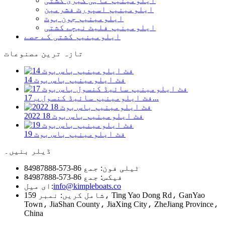
ایلومینیم ماہی گیری کشتی
ایلومینیم اسپورٹ فشرمین
ایلومینیم جون بوٹ
ایلومینیم فلیٹ نیچے کشتی
ایلومینیم کشتی کے حصے
تازہ ترین مصنوعات
14 فٹ ایلومینیم باس بوٹ
17 فٹ ایلومینیم سائیڈ کنسول ب...
2022 18 فٹ ایلومینیم باس بوٹ
19 فٹ ایلومینیم باس بوٹ
ڈیلر بنیں۔
ٹیلی فون: جمع 86-573-84987888
فیکس: جمع 86-573-84987888
info@kimpleboats.co
ای میل:
شامل کریں: نمبر 159، Ting Yao Dong Rd، GanYao
Town، JiaShan County، JiaXing City، ZheJiang Province،
China