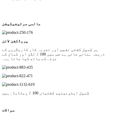
عالمی سرٹیفیکیشن
پروڈکشن لائن
ہر کِمپل کشتی نفیس اور تجربہ کار کاریگروں کے
ذریعہ بنائی جاتی ہے جس میں 100 ٪ لگن اور کمال کے
عزم . کے ساتھ کیا جاتا ہے۔
کِمپل ایلومینیم کشتیاں 100 ٪ ویلڈیڈ . ہیں
سوالات