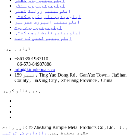
ایلومینیم باس کشتی
ایلومینیم بو رائڈر
ایلومینیم روئنگ کشتی
ایلومینیم ماہی گیری کشتی
ایلومینیم اسپورٹ فشرمین
ایلومینیم جون بوٹ
ایلومینیم فلیٹ نیچے کشتی
ایلومینیم کشتی کے حصے
ڈیلر بنیں۔
+8613901987110
+86-573-84987888
info@kimpleboats.co
نمبر 159، Ting Yao Dong Rd، GanYao Town، JiaShan
County، JiaXing City، ZheJiang Province، China
ہمیں فالو کریں
کاپی رائٹ © ZheJiang Kimple Metal Products Co., Ltd. جملہ
حقوق محفوظ ہیں۔
رازداری کی ترتیب