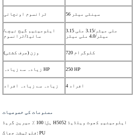
56 سینٹی میٹر
ٹرانسوم اونچائی
3.15 ملی میٹر/3.15 ملی
ایلومینیم گیج نیچے/
میٹر/4.0 ملی میٹر
سائیڈ/ٹرانسوم
720 کلوگرام
وزن (صرف کشتی)
250 HP
زیادہ سے زیادہ HP
4 افراد
زیادہ سے زیادہ افراد
مصنوعات کی خصوصیات
ہل: 100 ٪ میرین گریڈ H5052 ایلومینیم کھوٹ ویلڈیڈ
فلوٹیشن جھاگ: PU