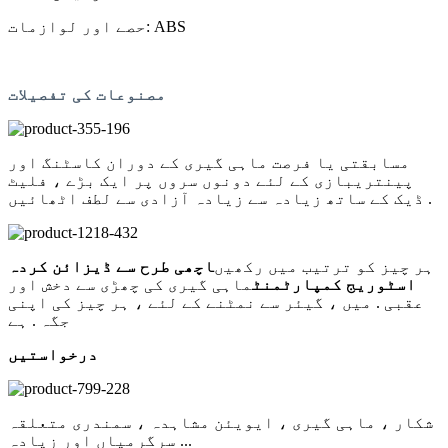
حصے اور لوازمات: ABS
مصنوعات کی تفصیلات
مسابقتی یا فرصت ماہی گیری کے دوران کاسٹنگ اور
پینتریبازی کے لئے دونوں سروں پر ایک بڑے ، فلیٹ
ڈیک کے ساتھ زیادہ سے زیادہ آزادی سے لطف اٹھائیں .
ہر چیز کو ترتیب میں رکھیں
اچھی طرح سے ڈیزائن کردہ
اسٹوریج کمپارٹمنٹ
ماہی گیری کی چھڑی سے دخش اور
عقبی . میں ، گیئر سے نمٹنے کے لئے ، ہر چیز کی اپنی
جگہ . ہے
درخواستیں
شکار ، ماہی گیری ، ایویئن مشاہدہ ، سمندری متعلقہ
سرگرمیاں اور زیادہ ...