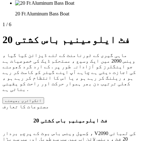
20 Ft Aluminum Bass Boat
1
/
6
20 فٹ ایلومینیم باس کشتی
ماہی گیری کے ٹورنامنٹ کے لئے ڈیزائن کیا گیا ،
وینس 2090 میں ایک وسیع ، مستحکم ڈیک کی خصوصیات ہے
جو اینگلرز کو آزادانہ طور پر . کے ارد گرد گھومنے
کی اجازت دیتی ہے چاہے آپ اپنے گیئر کو کاسٹ کر رہے
ہو ، ریلنگ کر رہے ہو ، یا اس کا انتظام کر رہے ہو ،
کھلی ترتیب دن بھر ہموار حرکت اور راحت کو یقینی
بناتی ہے .
انکوائری بھیجنے
مصنوعات کا تعارف
20 فٹ ایلومینیم باس کشتی
کِمپل وینس باس بوٹ کے پرچم بردار ، V2090 کی لمبائی
20 فٹ ، وینس لائن اپ میں سب سے طویل اور سب سے بڑا