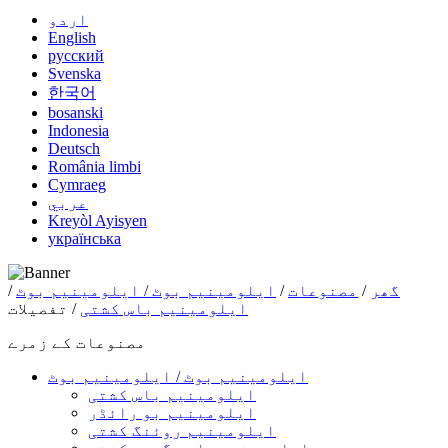
اردو
English
русский
Svenska
한국어
bosanski
Indonesia
Deutsch
România limbi
Cymraeg
عربي
Kreyòl Ayisyen
українська
گھر
/
مصنوعات
/
ایلومینیم بوٹ / ایلومینیم بوٹ
/
ایلومینیم باس کشتی
/ تفصیلات
مصنوعات کے زمرے
ایلومینیم بوٹ / ایلومینیم بوٹ
ایلومینیم باس کشتی
ایلومینیم بو رائڈر
ایلومینیم روئنگ کشتی